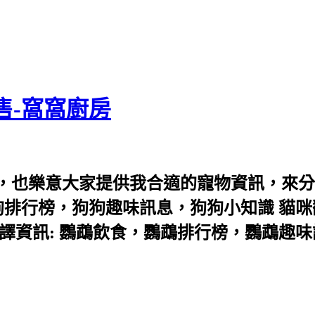
售-窩窩廚房
，也樂意大家提供我合適的寵物資訊，來分
狗排行榜，狗狗趣味訊息，狗狗小知識 貓咪
譯資訊: 鸚鵡飲食，鸚鵡排行榜，鸚鵡趣