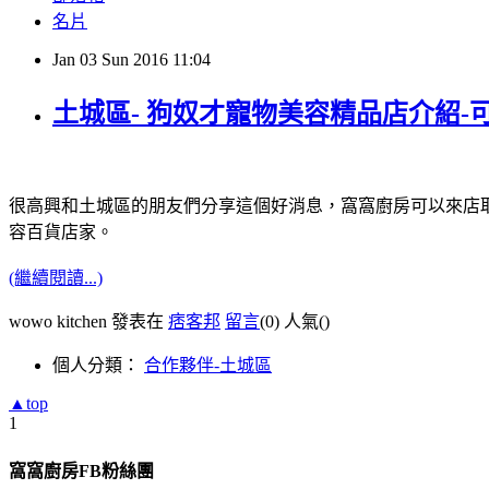
名片
Jan
03
Sun
2016
11:04
土城區- 狗奴才寵物美容精品店介紹-
很高興和土城區的朋友們分享這個好消息，窩窩廚房可以來店取
容百貨店家。
(繼續閱讀...)
wowo kitchen 發表在
痞客邦
留言
(0)
人氣(
)
個人分類：
合作夥伴-土城區
▲top
1
窩窩廚房FB粉絲團