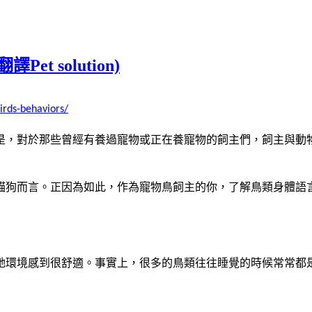
t solution)
irds-behaviors/
是，對於那些曾經有養過寵物或正在養寵物的飼主們，飼主與動
貓狗而言。
正因為如此，作為寵物鳥飼主的你，了解鳥類身體語
她環境感到很舒適。
事實上，很多的鳥類往往睡覺的時候常常都