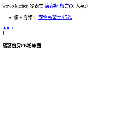
wowo kitchen 發表在
痞客邦
留言
(0)
人氣(
)
個人分類：
寵物鳥習性/行為
▲top
1
窩窩廚房FB粉絲團