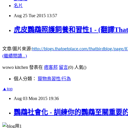
名片
Aug
25
Tue
2015
13:57
虎皮鸚鵡照護飼養和習性1 - (翻譯That bi
文章
/
圖片來源
:
http://blogs.thatpetplace.com/thatbirdblog/page/
(繼續閱讀...)
wowo kitchen 發表在
痞客邦
留言
(0)
人氣(
)
個人分類：
寵物鳥習性/行為
▲top
Aug
03
Mon
2015
19:36
鸚鵡社會化 - 訓練你的鸚鵡至關重要的第一步(