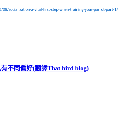
/08/socialization-a-vital-first-step-when-training-your-parrot-part
偏好(翻譯That bird blog)