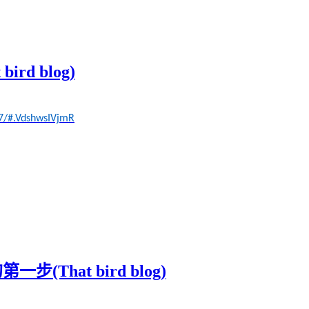
rd blog)
87/#.VdshwsIVjmR
That bird blog)