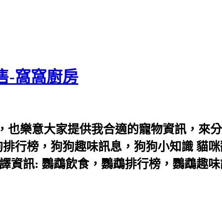
售-窩窩廚房
，也樂意大家提供我合適的寵物資訊，來分
狗排行榜，狗狗趣味訊息，狗狗小知識 貓咪
譯資訊: 鸚鵡飲食，鸚鵡排行榜，鸚鵡趣