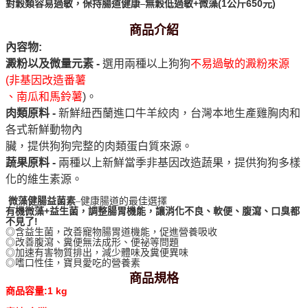
+
(1
650
)
對穀類容易過敏，保持腸道健康–
無穀低過敏
微藻
公斤
元
商品介紹
內容物
:
澱粉以及微量元素
-
選用兩種以上狗狗
不易過敏的澱粉來源
(
非基因改造番薯
、南瓜和馬鈴薯
)
。
肉類原料
-
新鮮紐西蘭進口牛羊絞肉，台灣本地生產雞胸肉和
各式新鮮動物內
臟，提供狗狗完整的肉類蛋白質來源。
蔬果原料
-
兩種以上新鮮當季非基因改造蔬果，提供狗狗多樣
化的維生素源。
微藻健腸益菌素
–健康腸道的最佳選擇
+
有機微藻
益生菌，調整腸胃機能，讓消化不良、軟便、腹瀉、口臭都
!
不見了
◎
含益生菌，改善寵物腸胃道機能，促進營養吸收
◎
改善腹瀉、糞便無法成形、便祕等問題
◎
加速有害物質排出，減少體味及糞便異味
◎
嗜口性佳，寶貝愛吃的營養素
商品規格
:1 kg
商品容量