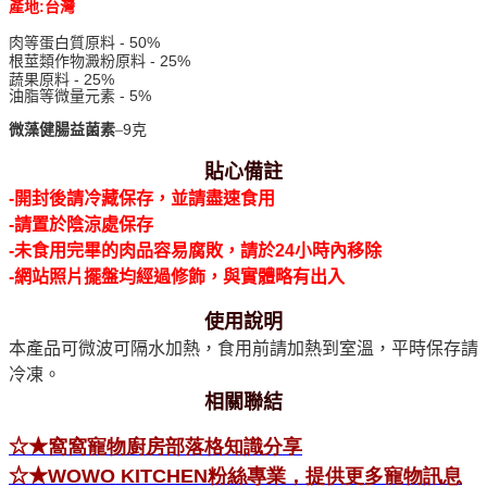
:
產地
台灣
- 50%
肉等蛋白質原料
- 25%
根莖類作物澱粉原料
- 25%
蔬果原料
- 5%
油脂等微量元素
9
微藻健腸益菌素
–
克
貼心備註
-
開封後請冷藏保存，並請盡速食用
-
請置於陰涼處保存
-
未食用完畢的肉品容易腐敗，請於
24
小時內移除
-
網站照片擺盤均經過修飾，與實體略有出入
使用說明
本產品可微波可隔水加熱，食用前請加熱到室溫，平時保存請
冷凍。
相關聯結
☆★
窩窩寵物廚房部落格知識分享
☆★
WOWO KITCHEN
粉絲專業，提供更多寵物訊息