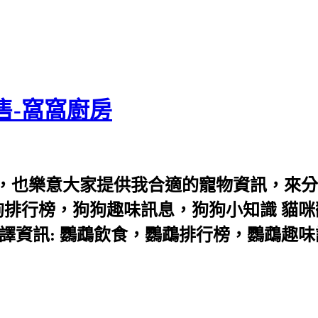
售-窩窩廚房
，也樂意大家提供我合適的寵物資訊，來分
狗排行榜，狗狗趣味訊息，狗狗小知識 貓咪
譯資訊: 鸚鵡飲食，鸚鵡排行榜，鸚鵡趣