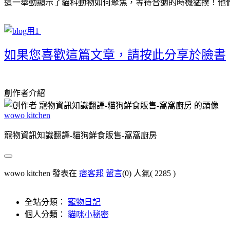
這一舉動顯示了貓科動物如何聚焦，等待合適的時機猛撲！他
如果您喜歡這篇文章，請按此分享於臉書
創作者介紹
wowo kitchen
寵物資訊知識翻譯-貓狗鮮食販售-窩窩廚房
wowo kitchen 發表在
痞客邦
留言
(0)
人氣(
2285
)
全站分類：
寵物日記
個人分類：
貓咪小秘密