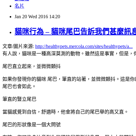
名片
Jan
20
Wed
2016
14:20
貓咪行為 – 貓咪尾巴告訴我們甚麼訊息？(翻譯
文章/圖片來源:
http://healthypets.mercola.com/sites/healthypets/a...
有人說，貓咪是一種高深莫測的動物。雖然這是事實，但是，
尾巴直立起來，並微微顫抖
如果你發現你的貓咪 尾巴，筆直的站著，並微微顫抖。這是
尾巴也會如此。
筆直的豎立尾巴
當貓感覺到自信，舒適時，他會將自己的尾巴舉的高又直。
尾巴的形狀像是一個大問號